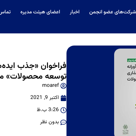
رکت‌های عضو انجمن
اخبار
اعضای هیئت مدیره
تماس 
فراخوان «جذب ایده‌های
توسعه محصولات» م
moaref
اکتبر 9, 2021
3:26 ب.ظ
بدون نظر